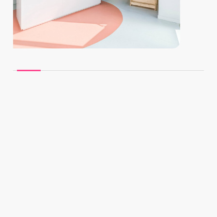
Slide
2
of
8