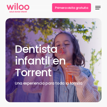
Skip
Menu
Primera visita gratuita
to
Close
main
Menu
content
Dentista
infantil en
Torrent
Una
experiencia
para
toda
la
familia